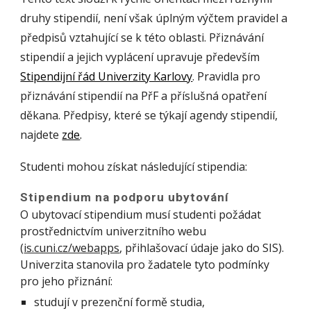
druhy stipendií, není však úplným výčtem pravidel a
předpisů vztahující se k této oblasti. Přiznávání
stipendií a jejich vyplácení upravuje především
Stipendijní řád Univerzity Karlovy
.
Pravidla pro
přiznávání stipendií na PřF a příslušná opatření
děkana. Předpisy, které se týkají agendy stipendií,
najdete
zde
.
Studenti mohou získat následující stipendia:
Stipendium na podporu ubytování
O ubytovací stipendium musí studenti požádat
prostřednictvím univerzitního webu
(
is.cuni.cz/webapps
, přihlašovací údaje jako do SIS).
Univerzita stanovila pro žadatele tyto podmínky
pro jeho přiznání:
studují v prezenční formě studia,