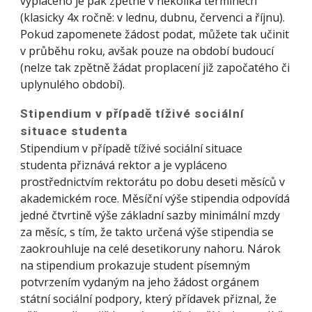
vypláceno je pak zpětně v několika termínech
(klasicky 4x ročně: v lednu, dubnu, červenci a říjnu).
Pokud zapomenete žádost podat, můžete tak učinit
v průběhu roku, avšak pouze na období budoucí
(nelze tak zpětně žádat proplacení již započatého či
uplynulého období).
Stipendium v případě tíživé sociální
situace studenta
Stipendium v případě tíživé sociální situace
studenta přiznává rektor a je vypláceno
prostřednictvím rektorátu po dobu deseti měsíců v
akademickém roce. Měsíční výše stipendia odpovídá
jedné čtvrtině výše základní sazby minimální mzdy
za měsíc, s tím, že takto určená výše stipendia se
zaokrouhluje na celé desetikoruny nahoru. Nárok
na stipendium prokazuje student písemným
potvrzením vydaným na jeho žádost orgánem
státní sociální podpory, který přídavek přiznal, že