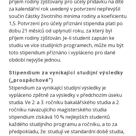
příjem rodiny zjišťovaný pro účely přídavku na dítě
za kalendářní rok uvedený v potvrzení nepřevýšil
součin částky životního minima rodiny a koeficientu
1,5. Potvrzení pro účely přiznání stipendia platí po
dobu 21 měsíců od uplynutí roku, za který byl
příjem rodiny zjišťován. Je-li student zapsán ke
studiu ve více studijních programech, může mu být
toto stipendium přiznáno i vypláceno pro dané
období nejvýše jednou.
Stipendium za vynikající studijní výsledky
(„prospěchové“)
Stipendium za vynikající studijní výsledky je
vypláceno zpětně za výsledky v předchozím úseku
studia. Ve 2. a 3. ročníku bakalářského studia a 2.
ročníku navazujícího magisterského studia
stipendium získává 10 % nejlepších studentů
každého studijního programu a ročníku, a to za
předpokladu, že: studují ve standardní době studia,