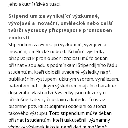
jeho akutní tíživé situaci.
Stipendium za vynikající výzkumné,
vývojové a inovační, umělecké nebo další
tvůrčí výsledky přispívající k prohloubení
znalostí
Stipendium za vynikající výzkumné, vývojové a
inovační, umělecké nebo další tvůrčí výsledky
přispívající k prohloubení znalostí může děkan
přiznat v souladu s podmínkami Stipendijního řádu
studentům, kteří doložili uvedené výsledky např.
publikačním výstupem, užitným vzorem, vynálezem,
patentem nebo jiným výsledkem majícím charakter
duševního vlastnictví. Výsledky jsou uloženy u
příslušné katedry či ústavu a katedra či ústav
písemně potvrdí studijnímu oddělení existenci
takového výstupu.
Toto stipendium může děkan
přiznat i studentům, kteří uskutečnili významný
vědecký výsledek jako je například mimořádně