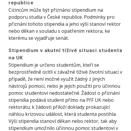
republice
Cizincům může být přiznáno stipendium na
podporu studia v České republice. Podmínky pro
přiznání tohoto stipendia a jeho výši stanoví rektor
nebo děkan v souladu s opatřením rektora, ke
kterému se vyjadřuje senát.
Stipendium v akutní tíživé situaci studenta
na UK
Stipendium je určeno studentům, kteří se
bezprostředně ocitli v závažné tíživé životní situaci v
případě, že není možné využít žádný z jiných
nástrojů pomoci, nebo je jejich použití pro účinnou
pomoc studentovi nedostatečné. Žádost o přiznání
stipendia podává student přímo na PřF UK nebo
rektorátu; k žádosti přiloží doklady prokazující
náhlou krizovou událost, která studenta postihla.
Výši stipendia stanoví děkan nebo rektor, tak aby
stipendium umožnilo účinnou pomoc studentovi v