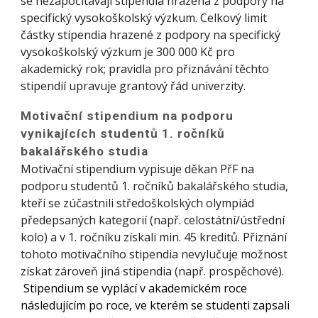
se nezapočítávají stipendia hrazená z podpory na
specifický vysokoškolský výzkum. Celkový limit
částky stipendia hrazené z podpory na specifický
vysokoškolský výzkum je 300 000 Kč pro
akademický rok; pravidla pro přiznávání těchto
stipendií upravuje grantový řád univerzity.
Motivační stipendium na podporu
vynikajících studentů 1. ročníků
bakalářského studia
Motivační stipendium vypisuje děkan PřF na
podporu studentů 1. ročníků bakalářského studia,
kteří se zúčastnili středoškolských olympiád
předepsaných kategorií (např. celostátní/ústřední
kolo) a v 1. ročníku získali min. 45 kreditů. Přiznání
tohoto motivačního stipendia nevylučuje možnost
získat zároveň jiná stipendia (např. prospěchové).
Stipendium se vyplácí v akademickém roce
následujícím po roce, ve kterém se studenti zapsali