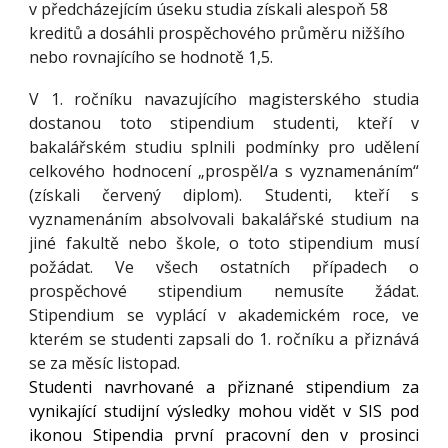
v předcházejícím úseku studia získali alespoň 58
kreditů a dosáhli prospěchového průměru nižšího
nebo rovnajícího se hodnotě 1,5.
V 1. ročníku navazujícího magisterského studia
dostanou toto stipendium studenti, kteří v
bakalářském studiu splnili podmínky pro udělení
celkového hodnocení „prospěl/a s vyznamenáním“
(získali červený diplom). Studenti, kteří s
vyznamenáním absolvovali bakalářské studium na
jiné fakultě nebo škole, o toto stipendium musí
požádat. Ve všech ostatních případech o
prospěchové stipendium nemusíte žádat.
Stipendium se vyplácí v akademickém roce, ve
kterém se studenti zapsali do 1. ročníku a přiznává
se za měsíc listopad.
Studenti navrhované a přiznané stipendium za
vynikající studijní výsledky mohou vidět v SIS pod
ikonou Stipendia první pracovní den v prosinci