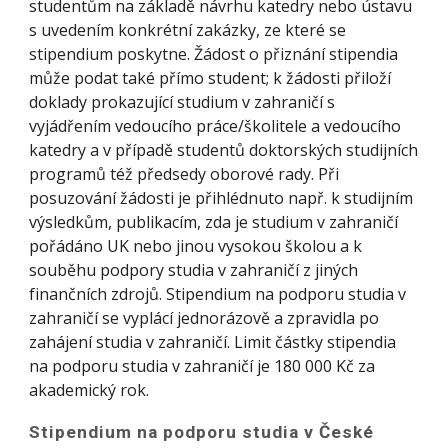
studentům na základě návrhu katedry nebo ústavu
s uvedením konkrétní zakázky, ze které se
stipendium poskytne. Žádost o přiznání stipendia
může podat také přímo student; k žádosti přiloží
doklady prokazující studium v zahraničí s
vyjádřením vedoucího práce/školitele a vedoucího
katedry a v případě studentů doktorských studijních
programů též předsedy oborové rady. Při
posuzování žádosti je přihlédnuto např. k studijním
výsledkům, publikacím, zda je studium v zahraničí
pořádáno UK nebo jinou vysokou školou a k
souběhu podpory studia v zahraničí z jiných
finančních zdrojů. Stipendium na podporu studia v
zahraničí se vyplácí jednorázově a zpravidla po
zahájení studia v zahraničí. Limit částky stipendia
na podporu studia v zahraničí je 180 000 Kč za
akademický rok.
Stipendium na podporu studia v České