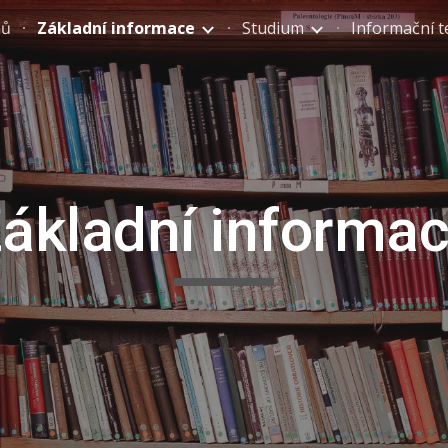
ů
Základní informace
Studium
Informační t
ip to main content
Skip to navigat
ákladní informa