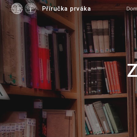
Příručka prváka
Dom
Sk
Z