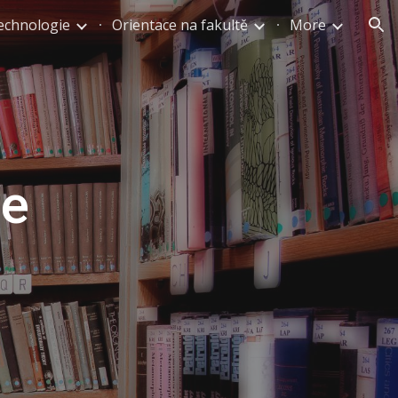
echnologie
Orientace na fakultě
More
ion
ce