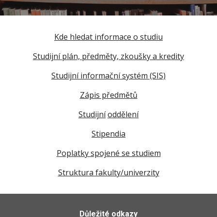
Kde hledat informace o studiu
Studijní plán, předměty, zkoušky a kredity
Studijní informační systém (SIS)
Zápis předmětů
Studijní
oddělení
Stipendia
Poplatky spojené se studiem
Struktura fakulty/univerzity
Důležité odkazy